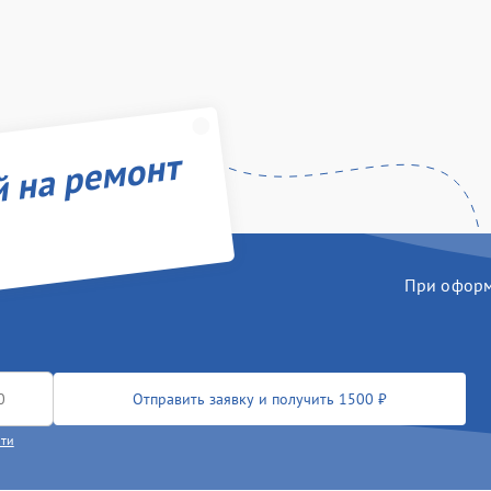
й на ремонт
При оформл
Отправить заявку и получить 1500 ₽
сти