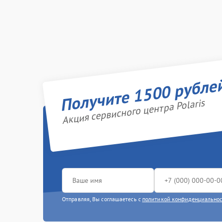
Получите 1500 рубле
Акция сервисного центра Polaris
Отправляя, Вы соглашаетесь с
политикой конфиденциально