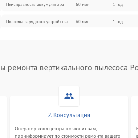
Неисправность аккумулятора
60 мин
1 год
Поломка зарядного устройства
60 мин
1 год
Неисправность двигателя
60 мин
1 год
Поломка кнопки включения/
60 мин
1 год
выключения
ы ремонта вертикального пылесоса Po
Неисправность системы
60 мин
1 год
индикации
Неисправность системы защиты от
60 мин
1 год
перегрева
2. Консультация
Поломка системы автоматического
60 мин
1 год
отключения
Оператор колл центра позвонит вам,
проинформирует по стоимости ремонта вашего