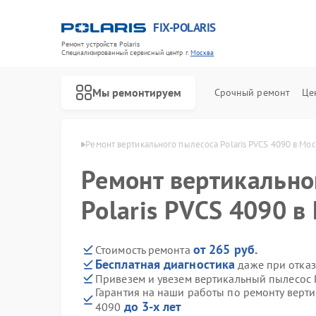
FIX-POLARIS
Ремонт устройств Polaris
Специализированный cервисный центр г.
Москва
Мы ремонтируем
Срочный ремонт
Це
ов Polaris в Москве
Ремонт вертикального пылесоса Polaris PVCS 4090 в Мо
Ремонт вертикально
Polaris PVCS 4090 в
от 265 руб.
Стоимость ремонта
Бесплатная диагностика
даже при отказ
Привезем и увезем вертикальный пылесос P
Гарантия на наши работы по ремонту верти
до 3-х лет
4090
Ремонт водонагревателей Polaris
Ремонт микроволновых печей Polaris
Ремонт роботов-пылесосов Polaris
Ремонт увлажнителей воздуха Polaris
Ремонт планетарных миксеров Polaris